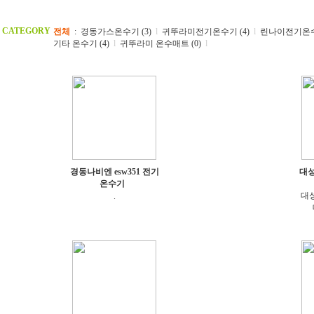
CATEGORY
전체
:
경동가스온수기 (3)
l
귀뚜라미전기온수기 (4)
l
린나이전기온수기
기타 온수기 (4)
l
귀뚜라미 온수매트 (0)
l
경동나비엔 esw351 전기
대성
온수기
대성
.