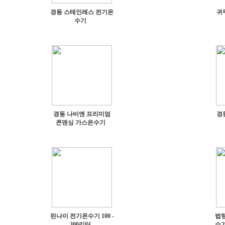
경동 스테인레스 전기온
귀
수기
경동 나비엔 프리미엄
경
콘덴싱 가스온수기
린나이 전기온수기 100 -
법
300리터
수기