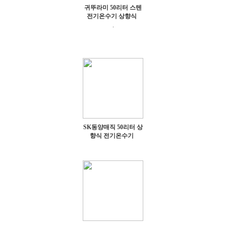
귀뚜라미 50리터 스텐
전기온수기 상향식
.
SK동양매직 50리터 상
향식 전기온수기