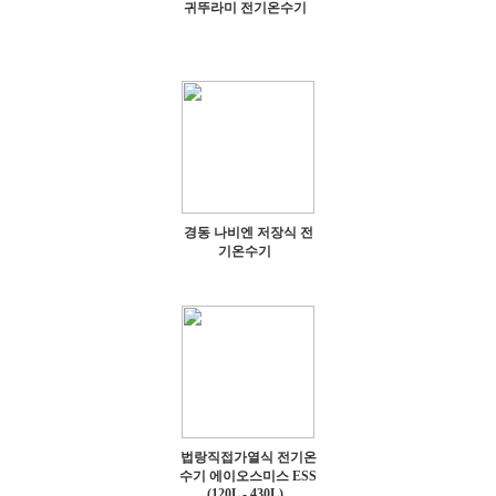
귀뚜라미 전기온수기
경동 나비엔 저장식 전
기온수기
법랑직접가열식 전기온
수기 에이오스미스 ESS
(120L - 430L)