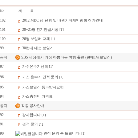
No
제 목
102
2012 MBC 냉·난방 및 배관기자재박람회 참가안내
101
20~25평 전기판넬시공
[1]
100
26평 보일러 교체
[1]
99
30평대 대성 보일러
공지
SBS 세상에서 가장 아름다운 여행 출연 (판매1위보일러)
97
가수온수기선택
[1]
96
가스 온수기 견적 문의
[1]
95
가스보일러 동파방지요령
94
가스충전비 가격표
공지
각종 공사안내
92
감사합니다
[1]
91
견적 문의
[1]
90
견적 문의 좀 드립니다.
[1]