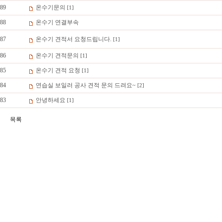
89
온수기문의
[1]
88
온수기 연결부속
87
온수기 견적서 요청드립니다.
[1]
86
온수기 견적문의
[1]
85
온수기 견적 요청
[1]
84
연습실 보일러 공사 견적 문의 드려요~
[2]
83
안녕하세요
[1]
목록