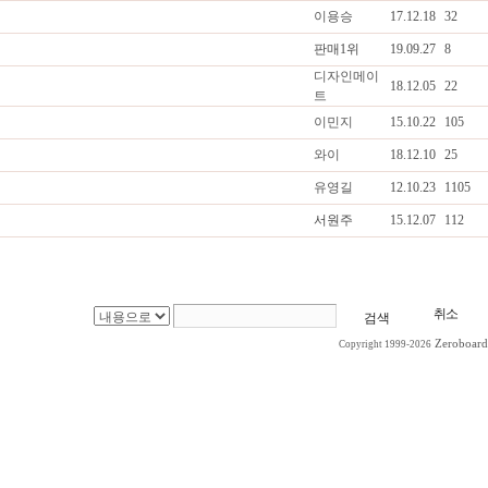
이용승
17.12.18
32
판매1위
19.09.27
8
디자인메이
18.12.05
22
트
이민지
15.10.22
105
와이
18.12.10
25
유영길
12.10.23
1105
서원주
15.12.07
112
취소
Zeroboard
Copyright 1999-2026