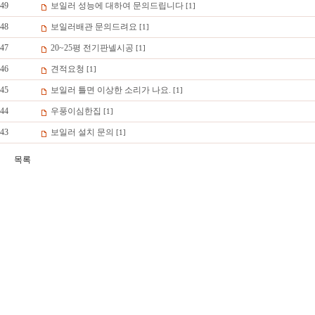
49
보일러 성능에 대하여 문의드립니다
[1]
48
보일러배관 문의드려요
[1]
47
20~25평 전기판넬시공
[1]
46
견적요청
[1]
45
보일러 틀면 이상한 소리가 나요.
[1]
44
우풍이심한집
[1]
43
보일러 설치 문의
[1]
목록