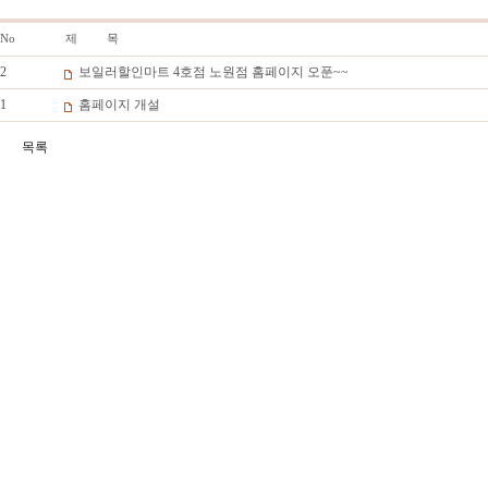
No
제 목
2
보일러할인마트 4호점 노원점 홈페이지 오푼~~
1
홈페이지 개설
목록